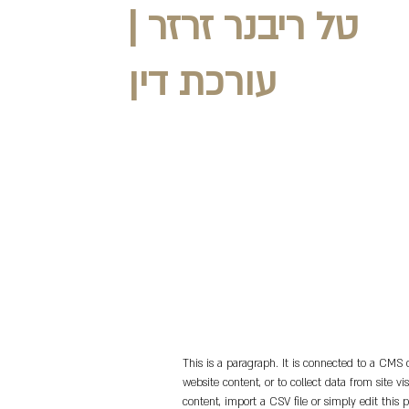
טל ריבנר זרזר |
עורכת דין
This is a paragraph. It is connected to a CMS 
website content, or to collect data from site 
content, import a CSV file or simply edit this