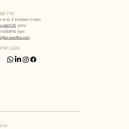
צרו קש
השדרה האקדמית 2, קרית אונו
טלפון:
4-6667378
פקס: 077-4703976
al@tal-lawoffice.com
עקבו אחרי
© כל 