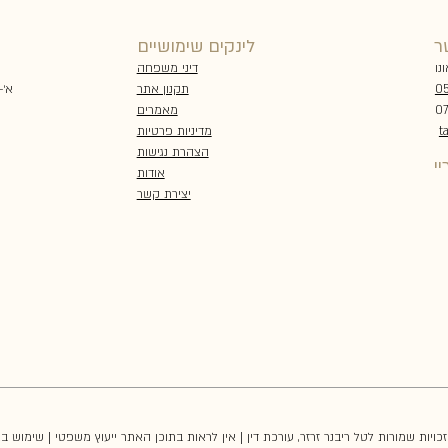
ר
לינקים שימושיים
דיני משפחה
תקנון אתר
א׳-ה׳ 00
05
מאמרים
מדיניות פרטיות
t
הצהרת נגישות
י
אודות
יצירת קשר
הזכויות שמורות לטל ריבנר זרזר, עורכת דין | אין לראות בתוכן האתר ייעוץ משפטי | שימוש 