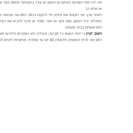
מה יהיו זמני השהות המיטביים והאם יש צורך בתשלומי מזונות מצד אח
או שלא כך.
לאחר מכן- אני רוקמת את סיפור חיי הלקוח בכתב התביעה ומגישה 
התהליך יכול ויימשך שנה וחצי או יותר. תמיד יש סיכוי להביא את הצ
התכתשויות בבתי משפט.
חשוב לציין
כי לפני הגשת כל תביעה, ובמידה ולא התקיימו הליכים מ
התביעה לבית המשפט ולהמתין 60 יום עד שתהיה אפשרות להגיש תביעות.