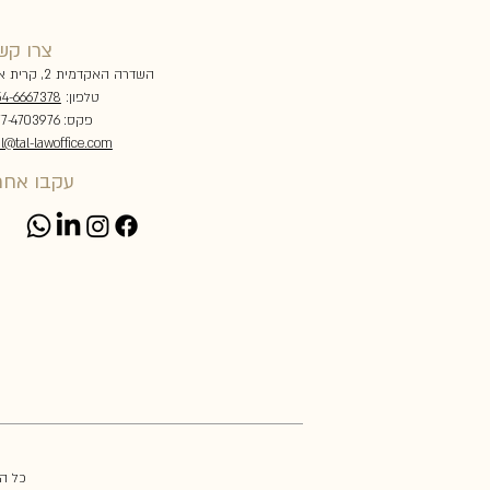
צרו קש
השדרה האקדמית 2, קרית אונו
טלפון:
4-6667378
פקס: 077-4703976
al@tal-lawoffice.com
עקבו אחרי
© כל 