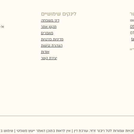
ר
לינקים שימושיים
דיני משפחה
תקנון אתר
א׳-ה׳ 00
05
מאמרים
מדיניות פרטיות
t
הצהרת נגישות
י
אודות
יצירת קשר
הזכויות שמורות לטל ריבנר זרזר, עורכת דין | אין לראות בתוכן האתר ייעוץ משפטי | שימוש 